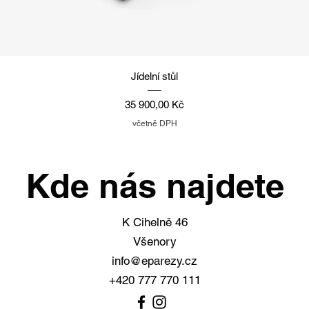
Rychlý náhled
Jídelní stůl
Cena
35 900,00 Kč
včetně DPH
Kde nás najdete
K Cihelně 46
Všenory
info@eparezy.cz
+420 777 770 111