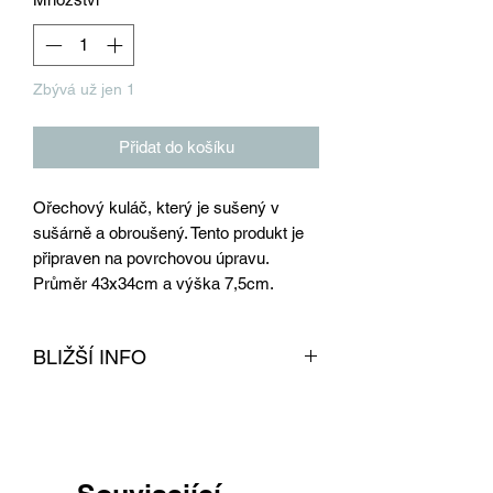
Zbývá už jen 1
Přidat do košíku
Ořechový kuláč, který je sušený v
sušárně a obroušený. Tento produkt je
připraven na povrchovou úpravu.
Průměr 43x34cm a výška 7,5cm.
BLIŽŠÍ INFO
Tento kuláč z ořechu je obroušen,
sušen v profesionální sušárně na dřevo
a připraven na povrchovou úpravu.
Dřevo je určené na výrobu nábytku. Z