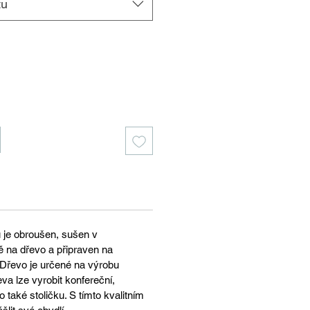
tu
u je obroušen, sušen v
ě na dřevo a připraven na
Dřevo je určené na výrobu
eva lze vyrobit konfereční,
 také stoličku. S tímto kvalitním