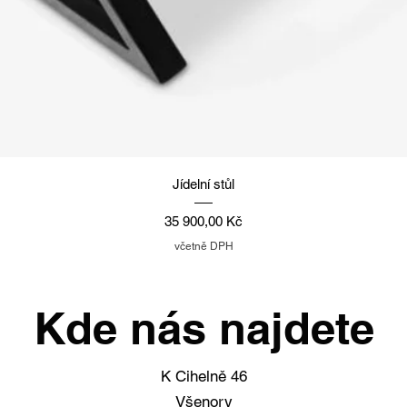
Rychlý náhled
Jídelní stůl
Cena
35 900,00 Kč
včetně DPH
Kde nás najdete
K Cihelně 46
Všenory