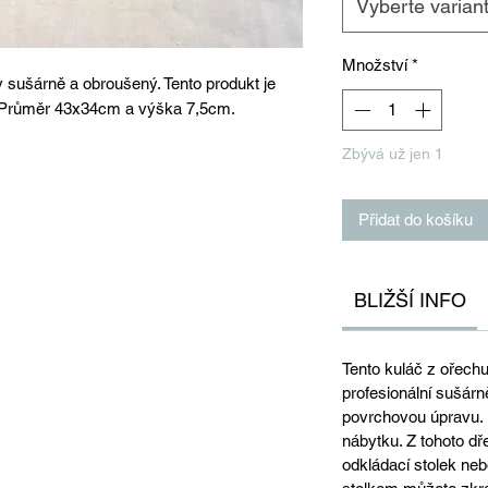
Vyberte varian
Množství
*
 sušárně a obroušený. Tento produkt je
. Průměr 43x34cm a výška 7,5cm.
Zbývá už jen 1
Přidat do košíku
BLIŽŠÍ INFO
Tento kuláč z ořech
profesionální sušárn
povrchovou úpravu. 
nábytku. Z tohoto dř
odkládací stolek nebo