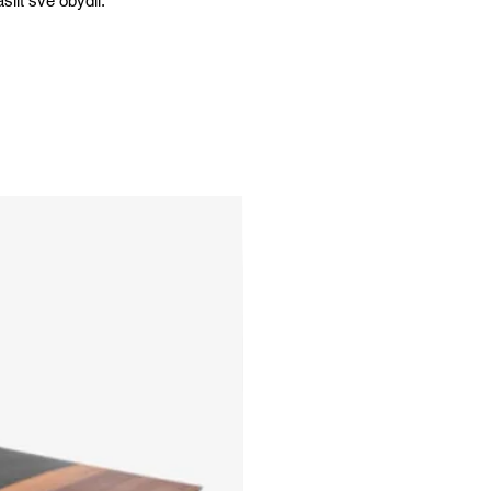
lit své obydlí.