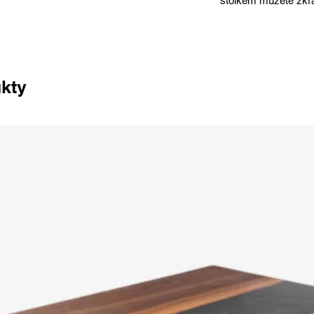
stolkem můžete zkráš
ukty