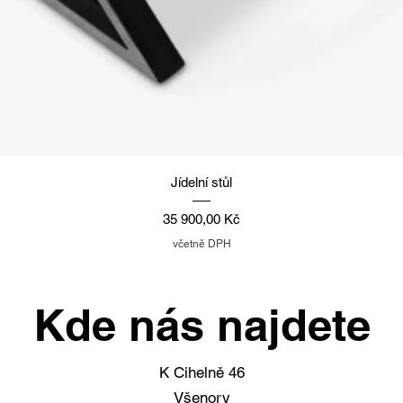
Rychlý náhled
Jídelní stůl
Cena
35 900,00 Kč
včetně DPH
Kde nás najdete
K Cihelně 46
Všenory