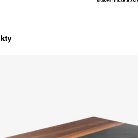
stolkem můžete zkráš
ukty