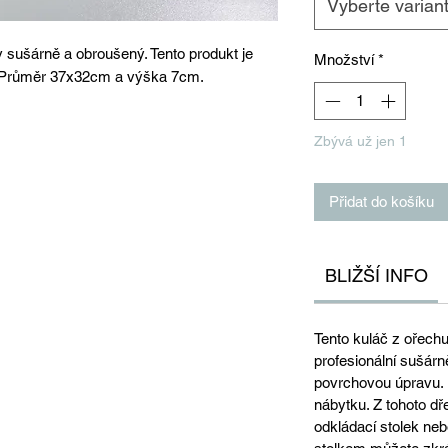
Vyberte varian
 sušárně a obroušený. Tento produkt je
Množství
*
. Průměr 37x32cm a výška 7cm.
Zbývá už jen 1
Přidat do košíku
BLIŽŠÍ INFO
Tento kuláč z ořech
profesionální sušárn
povrchovou úpravu. 
nábytku. Z tohoto dř
odkládací stolek nebo