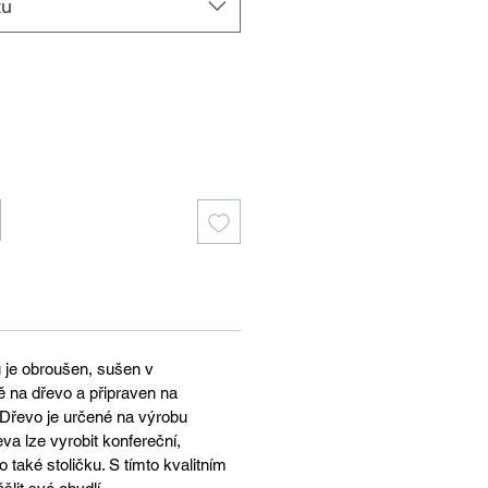
tu
u je obroušen, sušen v
ě na dřevo a připraven na
Dřevo je určené na výrobu
eva lze vyrobit konfereční,
 také stoličku. S tímto kvalitním