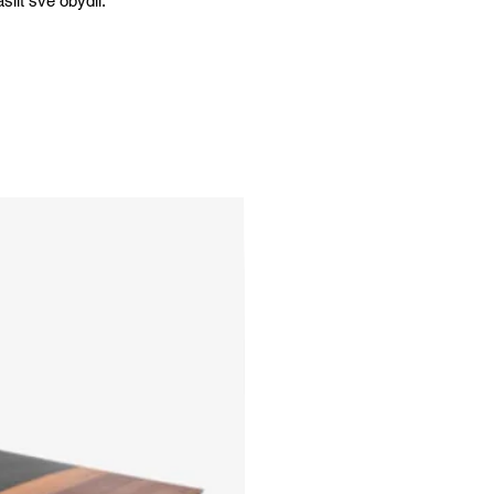
lit své obydlí.