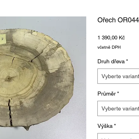
Ořech OR044 
Cena
1 390,00 Kč
včetně DPH
Druh dřeva
*
Vyberte varian
Průměr
*
Vyberte varian
Výška
*