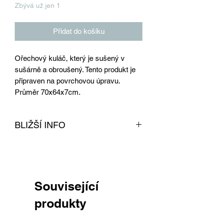
Zbývá už jen 1
Přidat do košíku
Ořechový kuláč, který je sušený v
sušárně a obroušený. Tento produkt je
připraven na povrchovou úpravu.
Průměr 70x64x7cm.
BLIŽŠÍ INFO
Tento kuláč z ořechu je obroušen,
sušen v profesionální sušárně na dřevo
a připraven na povrchovou úpravu.
Dřevo je určené na výrobu nábytku. Z
Související
tohoto dřeva lze vyrobit konfereční,
odkládací stolek nebo také stoličku. S
produkty
tímto kvalitním stolkem můžete zkrášlit