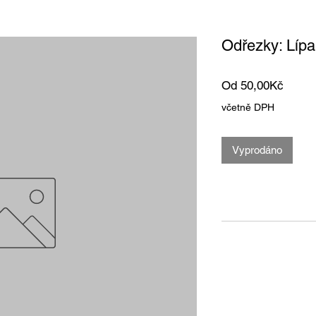
Odřezky: Lípa
Zvýho
Od
50,00Kč
cena
včetně DPH
Vyprodáno