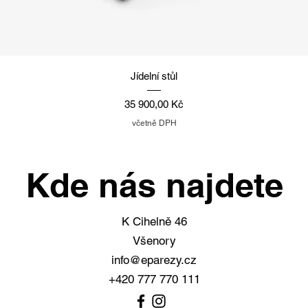
Rychlý náhled
Jídelní stůl
Cena
35 900,00 Kč
včetně DPH
Kde nás najdete
K Cihelně 46
Všenory
info@eparezy.cz
+420 777 770 111