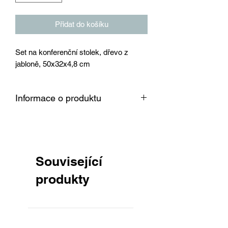
Přidat do košíku
Set na konferenční stolek, dřevo z
jabloně, 50x32x4,8 cm
Informace o produktu
Dřevo je vysušené v sušárně na 8 %,
srovnané, obroušené zrnitostí 150 a
připravené k okamžitému použití pro
Vaši práci.
Související
produkty