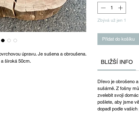
Zbývá už jen 1
Přidat do košíku
 povrchovou úpravu. Je sušena a obroušena.
 a široká 50cm.
BLIŽŠÍ INFO
Dřevo je obrošeno a
sušárně. Z fošny můž
zvelebit svoji domác
pošlete, aby jsme věd
dopadl podle vašich 