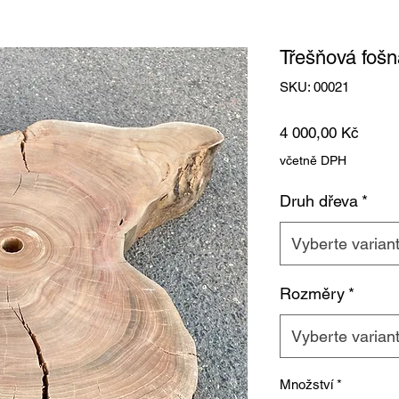
Třešňová fošn
SKU: 00021
Cena
4 000,00 Kč
včetně DPH
Druh dřeva
*
Vyberte varian
Rozměry
*
Vyberte varian
Množství
*