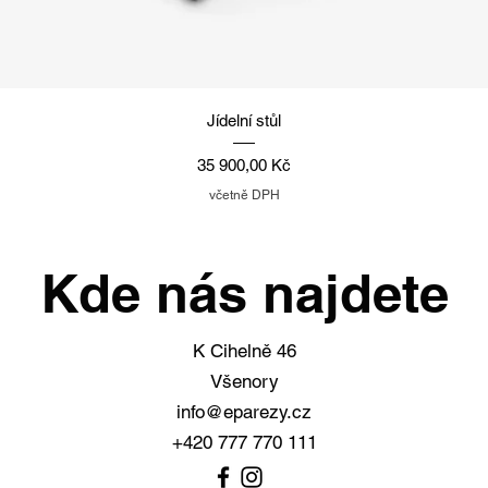
Rychlý náhled
Jídelní stůl
Cena
35 900,00 Kč
včetně DPH
Kde nás najdete
K Cihelně 46
Všenory
info@eparezy.cz
+420 777 770 111