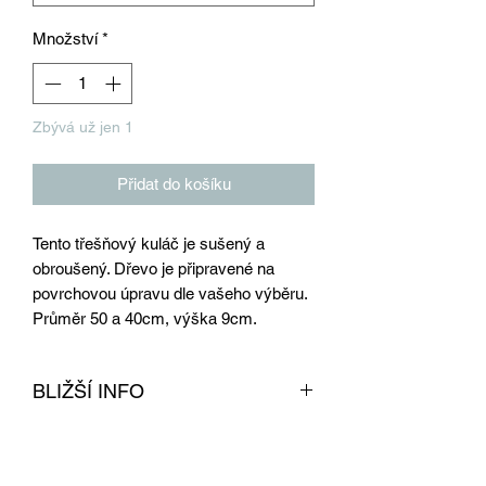
Množství
*
Zbývá už jen 1
Přidat do košíku
Tento třešňový kuláč je sušený a
obroušený. Dřevo je připravené na
povrchovou úpravu dle vašeho výběru.
Průměr 50 a 40cm, výška 9cm.
BLIŽŠÍ INFO
Tento kuláč z třešně je obroušen, sušen
v profesionální sušárně na dřevo a
připraven na povrchovou úpravu. Dřevo