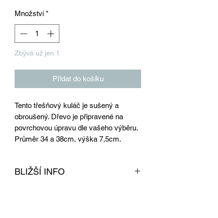
Množství
*
Zbývá už jen 1
Přidat do košíku
Tento třešňový kuláč je sušený a
obroušený. Dřevo je připravené na
povrchovou úpravu dle vašeho výběru.
Průměr 34 a 38cm, výška 7,5cm.
BLIŽŠÍ INFO
Tento kuláč z třešně je obroušen, sušen
v profesionální sušárně na dřevo a
připraven na povrchovou úpravu. Dřevo