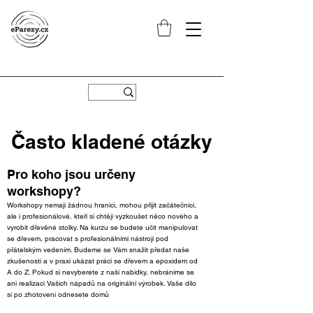
Často kladené otázky
Pro koho jsou určeny
workshopy?
Workshopy nemají žádnou hranici, mohou přijít začátečníci,
ale i profesionálové, kteří si chtějí vyzkoušet něco nového a
vyrobit dřevěné stolky. Na kurzu se budete učit manipulovat
se dřevem, pracovat s profesionálními nástroji pod
přátelským vedením. Budeme se Vám snažit předat naše
zkušenosti a v praxi ukázat práci se dřevem a epoxidem od
A do Z. Pokud si nevyberete z naší nabídky, nebráníme se
ani realizaci Vašich nápadů na originální výrobek. Vaše dílo
si po zhotovení odnesete domů