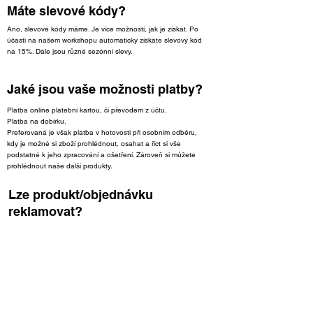
Máte slevové kódy?
Ano, slevové kódy máme. Je více možností, jak je získat. Po
účasti na našem workshopu automaticky získáte slevový kód
na 15%. Dále jsou různé sezónní slevy.
Jaké jsou vaše možnosti platby?
Platba online platební kartou, či převodem z účtu.
Platba na dobírku.
Preferovaná je však platba v hotovosti při osobním odběru,
kdy je možné si zboží prohlédnout, osahat a říct si vše
podstatné k jeho zpracování a ošetření. Zároveň si můžete
prohlédnout naše další produkty.
Lze produkt/objednávku
reklamovat?
Naše produkty se dají reklamovat. Záruka se však
nevztahuje na cizí poškození, nevhodné užití nebo špatnou
manipulaci. Snažíme se o Vaší spokojenost a to i při
vyřizování reklamace.