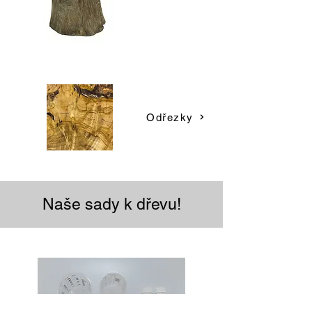
Odřezky
Naše sady k dřevu!