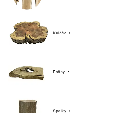
Kuláče
Fošny
Špalky