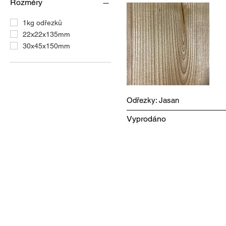
Rozměry
1kg odřezků
22x22x135mm
30x45x150mm
Rychlý náhled
Odřezky: Jasan
Vyprodáno