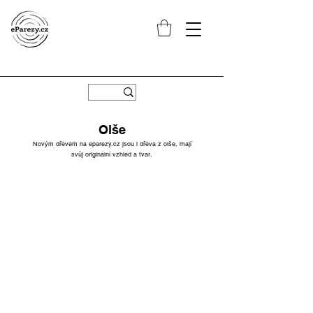
Olše
Novým dřevem na eparezy.cz jsou i dřeva z olše, mají
svůj originální vzhled a tvar.