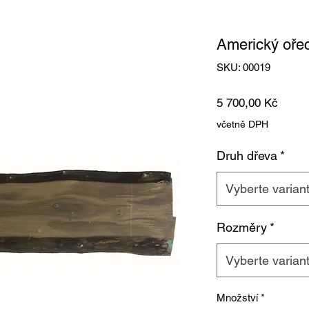
Americký oře
SKU: 00019
Cena
5 700,00 Kč
včetně DPH
Druh dřeva
*
Vyberte varian
Rozměry
*
Vyberte varian
Množství
*