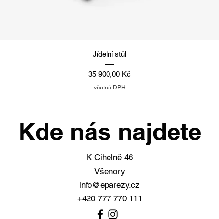
Rychlý náhled
Jídelní stůl
Cena
35 900,00 Kč
včetně DPH
Kde nás najdete
K Cihelně 46
Všenory
info@eparezy.cz
+420 777 770 111