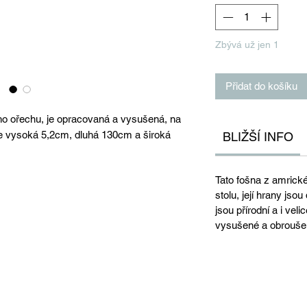
Zbývá už jen 1
Přidat do košíku
ho ořechu, je opracovaná a vysušená, na
je vysoká 5,2cm, dluhá 130cm a široká
BLIŽŠÍ INFO
Tato fošna z amrick
stolu, její hrany jso
jsou přírodní a i veli
vysušené a obrouše