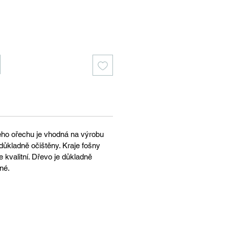
ého ořechu je vhodná na výrobu
u důkladně očištěny. Kraje fošny
ce kvalitní. Dřevo je důkladně
né.