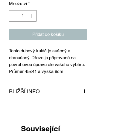
Množství
*
Přidat do košíku
Tento dubový kuláč je sušený a
obroušený. Dřevo je připravené na
povrchovou úpravu dle vašeho výběru.
Průměr 45x41 a výška 8cm.
BLIŽŠÍ INFO
Dřevo z dubu je obroušeno a vysušeno
v naší sušárně na dřevo. Tento produkt
je připravený na povrchovou úpravu dle
vašeho výběru. Dřevo lze kombinovat s
Související
našimi podnožemi, které naleznete pod