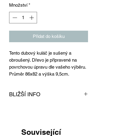
Množství
*
Přidat do košíku
Tento dubový kuláč je sušený a
obroušený. Dřevo je připravené na
povrchovou úpravu dle vašeho výběru.
Průměr 86x82 a výška 9,5cm.
BLIŽŠÍ INFO
Dřevo z dubu je obroušeno a vysušeno
v naší sušárně na dřevo. Tento produkt
je připravený na povrchovou úpravu dle
vašeho výběru. Dřevo lze kombinovat s
Související
našimi podnožemi, které naleznete pod