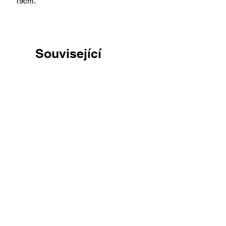
19cm.
Související
produkty
Jídelní stůl