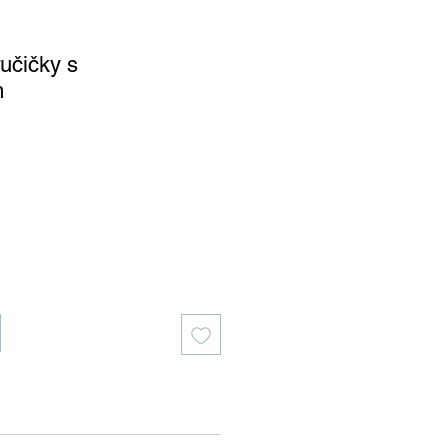
ručičky s
m