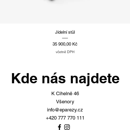
Rychlý náhled
Jídelní stůl
Cena
35 900,00 Kč
včetně DPH
Kde nás najdete
K Cihelně 46
Všenory
info@eparezy.cz
+420 777 770 111