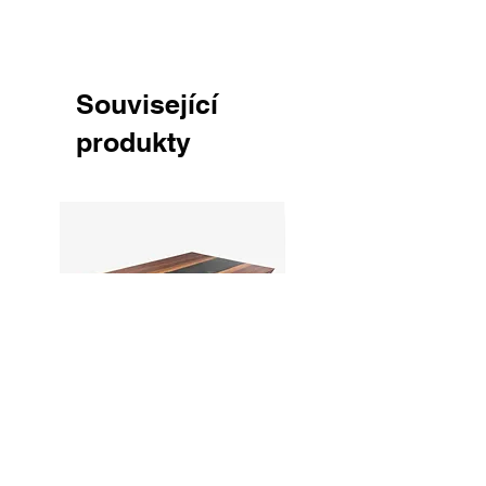
Na výrobu byla použita pryskyřice
vhodná pro styk s potravinami.
Související
produkty
Jídelní stůl