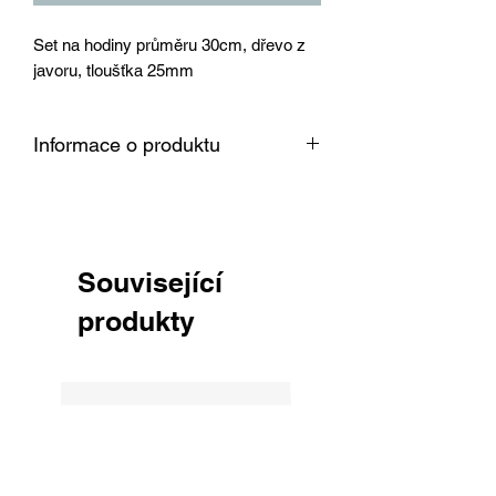
Set na hodiny průměru 30cm, dřevo z
javoru, tloušťka 25mm
Informace o produktu
Dřevo je vysušené v sušárně na 8 %,
srovnané, obroušené zrnitostí 150 a
připravené k okamžitému použití pro
Vaši práci.
Související
produkty