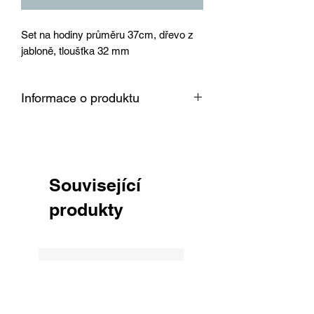
Set na hodiny průměru 37cm, dřevo z
jabloně, tloušťka 32 mm
Informace o produktu
Dřevo je vysušené v sušárně na 8 %,
srovnané, obroušené zrnitostí 150 a
připravené k okamžitému použití pro
Vaši práci.
Související
produkty