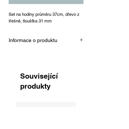
Set na hodiny průměru 37cm, dřevo z
třešně, tloušťka 31 mm
Informace o produktu
Dřevo je vysušené v sušárně na 8 %,
srovnané, obroušené zrnitostí 150 a
připravené k okamžitému použití pro
Vaši práci.
Související
produkty