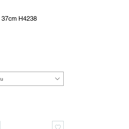
y 37cm H4238
tu