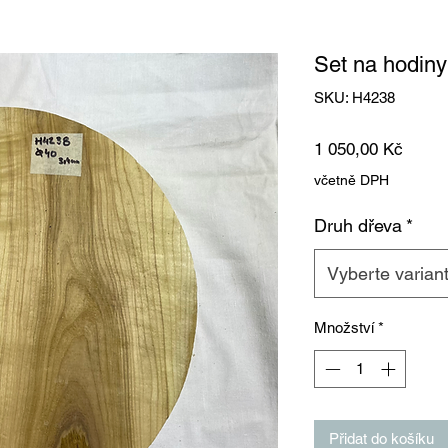
Set na hodin
SKU: H4238
Cena
1 050,00 Kč
včetně DPH
Druh dřeva
*
Vyberte varian
Množství
*
Přidat do košíku