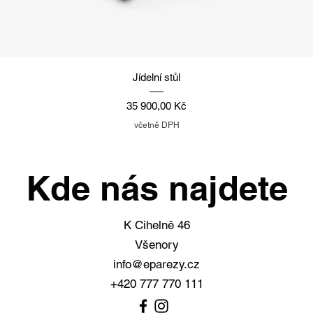
Rychlý náhled
Jídelní stůl
Cena
35 900,00 Kč
včetně DPH
Kde nás najdete
K Cihelně 46
Všenory
info@eparezy.cz
+420 777 770 111