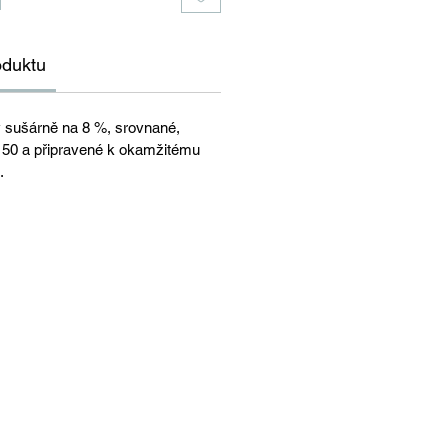
oduktu
 sušárně na 8 %, srovnané,
 150 a připravené k okamžitému
.