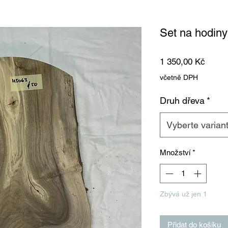
Set na hodin
Cena
1 350,00 Kč
včetně DPH
Druh dřeva
*
Vyberte varian
Množství
*
Zbývá už jen 1
Přidat do košíku