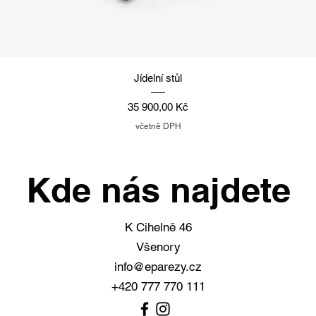
Rychlý náhled
Jídelní stůl
Cena
35 900,00 Kč
včetně DPH
Kde nás najdete
K Cihelně 46
Všenory
info@eparezy.cz
+420 777 770 111