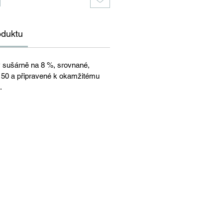
oduktu
 sušárně na 8 %, srovnané,
 150 a připravené k okamžitému
.