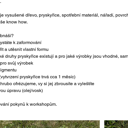
.
e vysušené dřevo, pryskyřice, spotřební materiál, nářadí, povrc
aše know how.
bnáší?
ystáte k zaformování
it a utěsnit vlastní formu
é druhy pryskyřice existují a pro jaké výrobky jsou vhodné, sa
 pro svůj výrobek
pigmentu
(vytvrzení pryskyřice trvá cca 1 měsíc)
ubo ofrézujeme, vy si jej zbrousíte a vyleštíte
u úpravu (olej/vosk)
ování pokynů k workshopům.