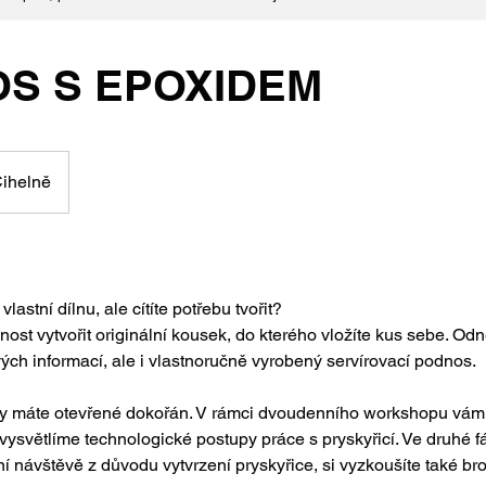
S S EPOXIDEM
ihelně
lastní dílnu, ale cítíte potřebu tvořit?
st vytvořit originální kousek, do kterého vložíte kus sebe. Odn
ých informací, ale i vlastnoručně vyrobený servírovací podnos.
zy máte otevřené dokořán. V rámci dvoudenního workshopu vá
ysvětlíme technologické postupy práce s pryskyřicí. Ve druhé fá
í návštěvě z důvodu vytvrzení pryskyřice, si vyzkoušíte také bro