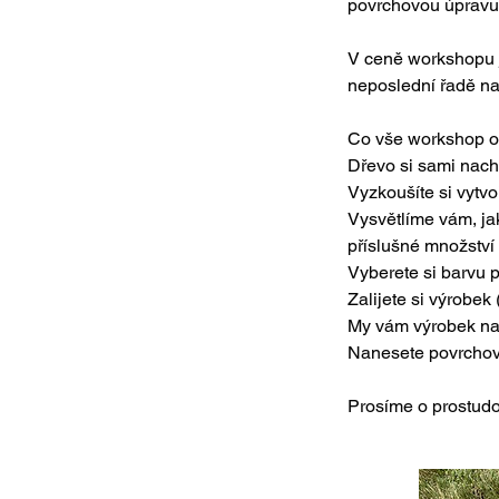
povrchovou úpravu
V ceně workshopu j
neposlední řadě n
Co vše workshop o
Dřevo si sami nach
Vyzkoušíte si vytvoř
Vysvětlíme vám, jak
příslušné množství
Vyberete si barvu 
Zalijete si výrobek 
My vám výrobek nahr
Nanesete povrchovo
Prosíme o prostud