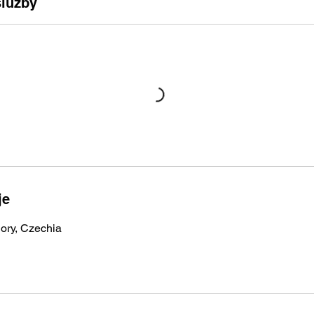
služby
je
ory, Czechia