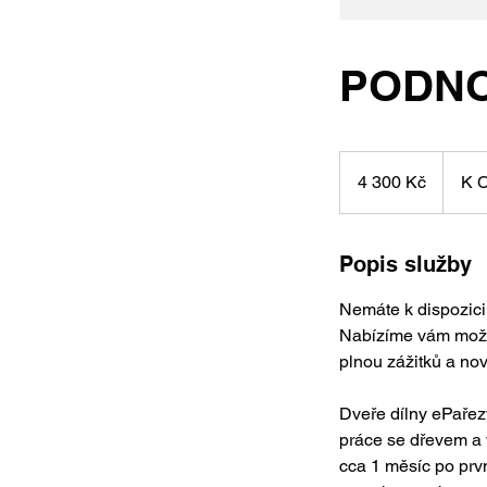
PODNO
4 300
českých
4 300 Kč
K C
korun
Popis služby
Nemáte k dispozici v
Nabízíme vám možno
plnou zážitků a nov
Dveře dílny ePaře
práce se dřevem a v
cca 1 měsíc po prvn