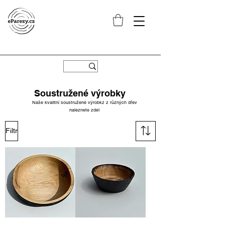
Soustružené výrobky
Naše kvalitní soustružené výrobkz z různých dřev
naleznete zde!
Filtr