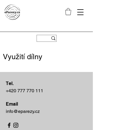
Využití dílny
Tel.
+420 777 770 111
Email
info@eparezy.cz