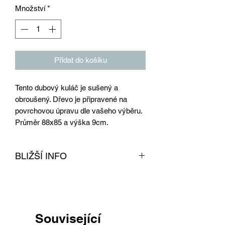
Množství
*
Přidat do košíku
Tento dubový kuláč je sušený a
obroušený. Dřevo je připravené na
povrchovou úpravu dle vašeho výběru.
Průměr 88x85 a výška 9cm.
BLIŽŠÍ INFO
Dřevo z dubu je obroušeno a vysušeno
v naší sušárně na dřevo. Tento produkt
je připravený na povrchovou úpravu dle
vašeho výběru. Dřevo lze kombinovat s
Související
našimi podnožemi, které naleznete pod