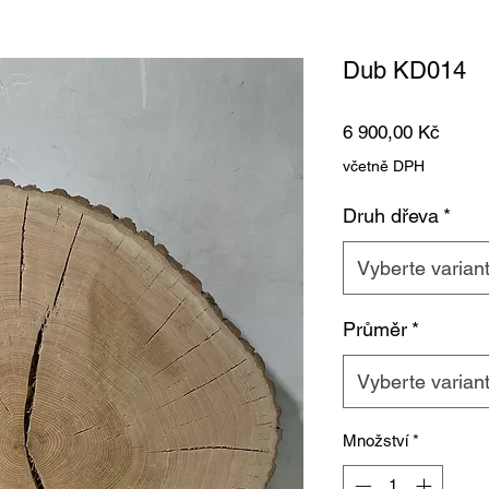
Dub KD014
Cena
6 900,00 Kč
včetně DPH
Druh dřeva
*
Vyberte varian
Průměr
*
Vyberte varian
Množství
*