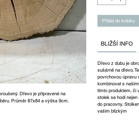
Přidat do košíku
BLIŽŠÍ INFO
Dřevo z dubu je obr
sušárně na dřevo. Te
povrchovou úpravu d
kombinovat s našimi
tímto produktem, či
broušený. Dřevo je připravené na
stolek se hodí nejen 
ýběru. Průměr 87x84 a výška 9cm.
do pracovny. Stolke
vašim blízkým