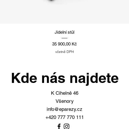
Rychlý náhled
Jídelní stůl
Cena
35 900,00 Kč
včetně DPH
Kde nás najdete
K Cihelně 46
Všenory
info@eparezy.cz
+420 777 770 111