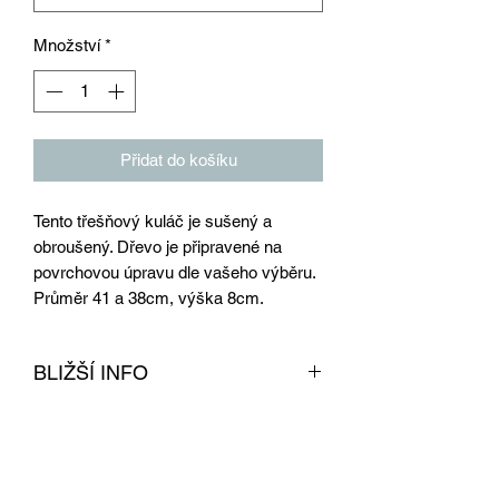
Množství
*
Přidat do košíku
Tento třešňový kuláč je sušený a
obroušený. Dřevo je připravené na
povrchovou úpravu dle vašeho výběru.
Průměr 41 a 38cm, výška 8cm.
BLIŽŠÍ INFO
Tento kuláč z třešně je obroušen, sušen
v profesionální sušárně na dřevo a
připraven na povrchovou úpravu. Dřevo
je určené na výrobu nábytku. Z tohoto