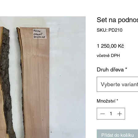
Set na podn
SKU: PD210
Cena
1 250,00 Kč
včetně DPH
Druh dřeva
*
Vyberte varian
Množství
*
Přidat do košíku