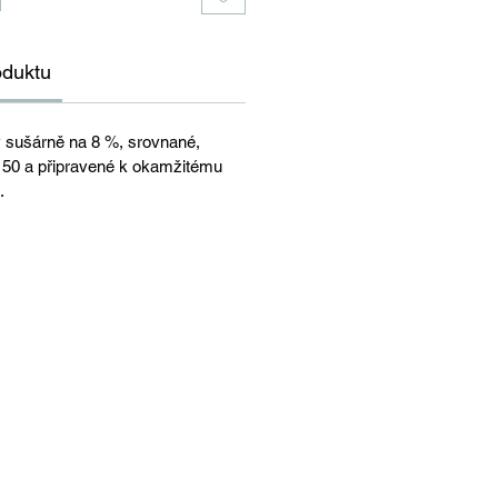
oduktu
 sušárně na 8 %, srovnané,
 150 a připravené k okamžitému
.