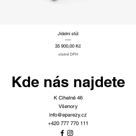
Rychlý náhled
Jídelní stůl
Cena
35 900,00 Kč
včetně DPH
Kde nás najdete
K Cihelně 46
Všenory
info@eparezy.cz
+420 777 770 111