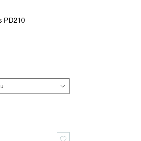
os PD210
tu