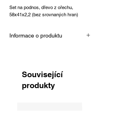
Set na podnos, dřevo z ořechu,
58x41x2,2 (bez srovnaných hran)
Informace o produktu
Dřevo je vysušené v sušárně na 8 %,
srovnané, obroušené zrnitostí 150 a
připravené k okamžitému použití pro
Vaši práci.
Související
produkty