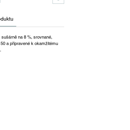
oduktu
 sušárně na 8 %, srovnané,
 150 a připravené k okamžitému
.