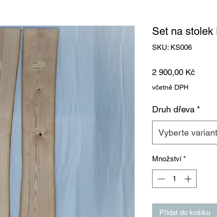
Set na stole
SKU: KS006
Cena
2 900,00 Kč
včetně DPH
Druh dřeva
*
Vyberte varian
Množství
*
Přidat do košíku