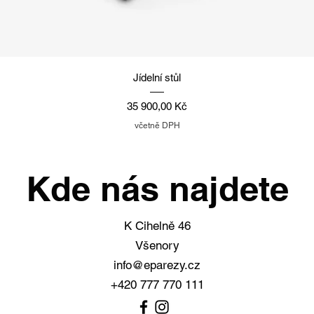
Rychlý náhled
Jídelní stůl
Cena
35 900,00 Kč
včetně DPH
Kde nás najdete
K Cihelně 46
Všenory
info@eparezy.cz
+420 777 770 111