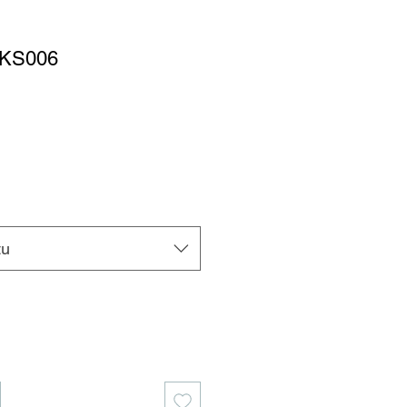
k KS006
tu