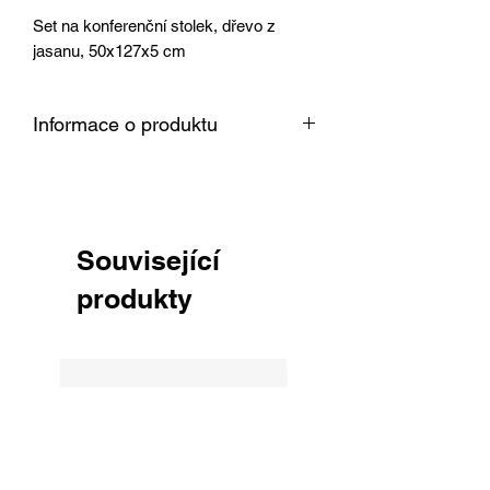
Set na konferenční stolek, dřevo z
jasanu, 50x127x5 cm
Informace o produktu
Dřevo je vysušené v sušárně na 8 %,
srovnané, obroušené zrnitostí 150 a
připravené k okamžitému použití pro
Vaši práci.
Související
produkty