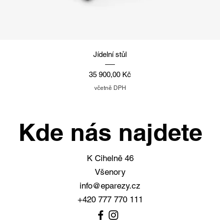
Rychlý náhled
Jídelní stůl
Cena
35 900,00 Kč
včetně DPH
Kde nás najdete
K Cihelně 46
Všenory
info@eparezy.cz
+420 777 770 111