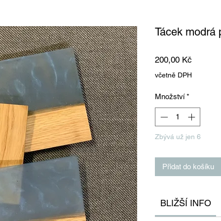
Tácek modrá p
Cena
200,00 Kč
včetně DPH
Množství
*
Zbývá už jen 6
Přidat do košíku
BLIŽŠÍ INFO