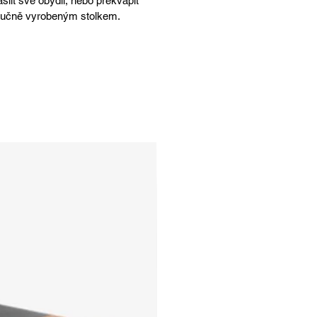
lit své obydlí, nebo překvapit
oručně vyrobeným stolkem.