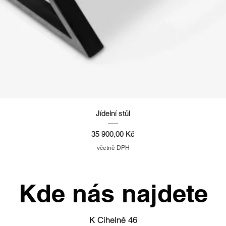
Rychlý náhled
Jídelní stůl
Cena
35 900,00 Kč
včetně DPH
Kde nás najdete
K Cihelně 46