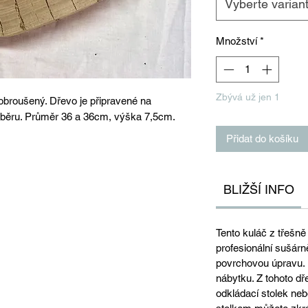
Vyberte varian
Množství
*
Zbývá už jen 1
obroušený. Dřevo je připravené na
běru. Průměr 36 a 36cm, výška 7,5cm.
Přidat do košíku
BLIŽŠÍ INFO
Tento kuláč z třešně
profesionální sušárn
povrchovou úpravu. 
nábytku. Z tohoto dř
odkládací stolek nebo