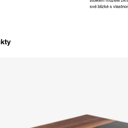
stolkem můžete zkráš
své blízké s vlastn
ukty