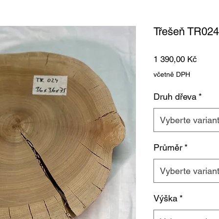
Třešeň TR024
Cena
1 390,00 Kč
včetně DPH
Druh dřeva
*
Vyberte varian
Průměr
*
Vyberte varian
Výška
*