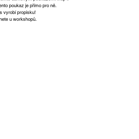
 tento poukaz je přímo pro ně.
s vyrobí propisku!
znete u workshopů.