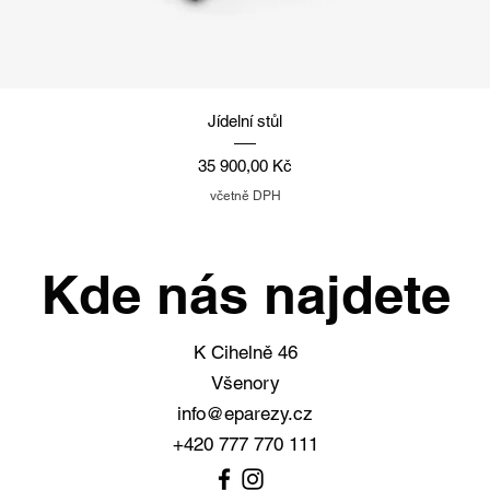
Rychlý náhled
Jídelní stůl
Cena
35 900,00 Kč
včetně DPH
Kde nás najdete
K Cihelně 46
Všenory
info@eparezy.cz
+420 777 770 111