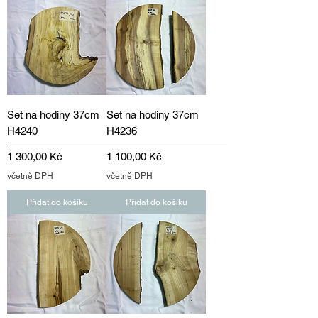
Set na hodiny 37cm
Set na hodiny 37cm
H4240
H4236
Cena
Cena
1 300,00 Kč
1 100,00 Kč
včetně DPH
včetně DPH
Přidat do košíku
Přidat do košíku