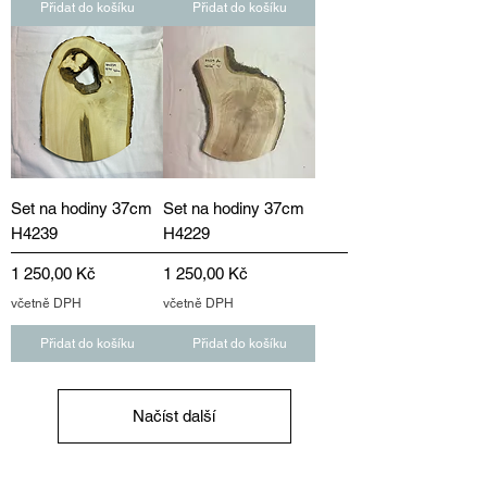
Přidat do košíku
Přidat do košíku
Set na hodiny 37cm
Set na hodiny 37cm
H4239
H4229
Cena
Cena
1 250,00 Kč
1 250,00 Kč
včetně DPH
včetně DPH
Přidat do košíku
Přidat do košíku
Načíst další