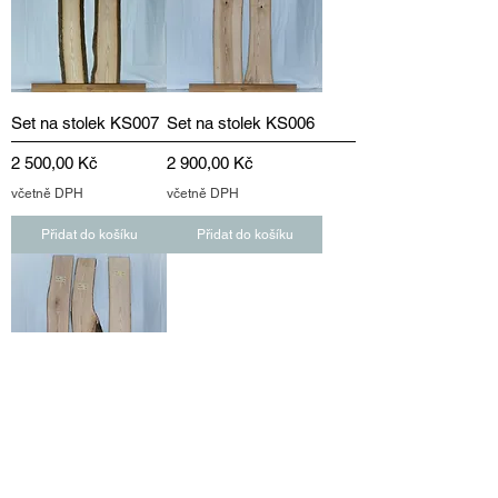
Set na stolek KS007
Set na stolek KS006
Cena
Cena
2 500,00 Kč
2 900,00 Kč
včetně DPH
včetně DPH
Přidat do košíku
Přidat do košíku
Set na stolek KS002
Cena
3 300,00 Kč