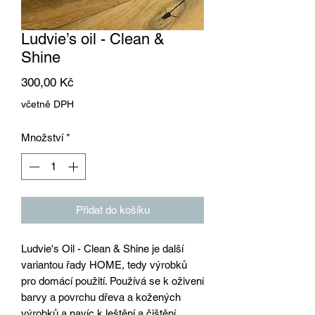
Ludvie’s oil - Clean &
Shine
Cena
300,00 Kč
včetně DPH
Množství
*
Přidat do košíku
Ludvie's Oil - Clean & Shine je další
variantou řady HOME, tedy výrobků
pro domácí použití. Používá se k oživení
barvy a povrchu dřeva a kožených
výrobků a navíc k leštění a čištění