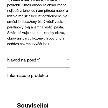
povrchu. Směs obsahuje absolutně to
nejlepší z toho, co nám příroda nabizí a
lidstvo má již tisice let odzkoušené. Ve
směsi je obsažený čistý včelí vosk,
parafínový olej a jemná leštící pasta.
Směs oživuje kontrast kresby dřeva,
obnovuje barvu kožených povrchů a
dodává povrchu vyšší lesk.
Návod na použití
Klikněte zde
pro zobrazení návodu
Informace o produktu
Hmotnost jednoho balení je 100 g.
Související