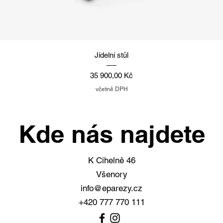
Rychlý náhled
Jídelní stůl
Cena
35 900,00 Kč
včetně DPH
Kde nás najdete
K Cihelně 46
Všenory
info@eparezy.cz
+420 777 770 111