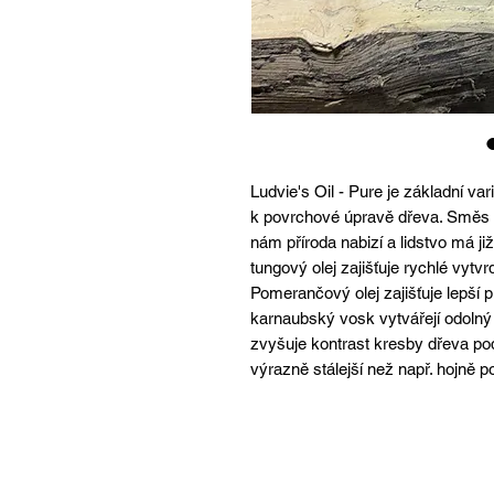
Ludvie's Oil - Pure je základní va
k povrchové úpravě dřeva. Směs o
nám příroda nabizí a lidstvo má j
tungový olej zajišťuje rychlé vytv
Pomerančový olej zajišťuje lepší 
karnaubský vosk vytvářejí odolný
zvyšuje kontrast kresby dřeva pod
výrazně stálejší než např. hojně p