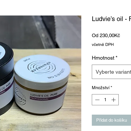
Ludvie’s oil -
Zvýh
Od
230,00Kč
cena
včetně DPH
Hmotnost
*
Vyberte varian
Množství
*
Přidat do košíku