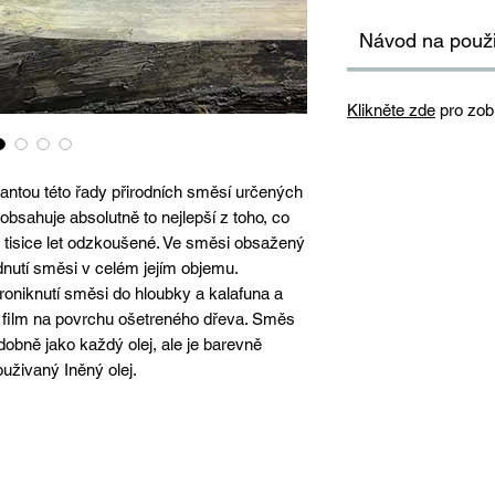
Návod na použi
Klikněte zde
pro zob
riantou této řady přirodních směsí určených
bsahuje absolutně to nejlepší z toho, co
iž tisice let odzkoušené. Ve směsi obsažený
rdnutí směsi v celém jejím objemu.
proniknutí směsi do hloubky a kalafuna a
 film na povrchu ošetreného dřeva. Směs
obně jako každý olej, ale je barevně
ouživaný Iněný olej.