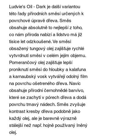
Ludvie's Oil - Dark je další variantou
této řady přirodních směsí určených k
povrchové úpravě dřeva. Směs
obsahuje absolutně to nejlepší z toho,
co nám příroda nabizí a lidstvo má již
tisice let odzkoušené. Ve směsi
obsažený tungový olej zajišťuje rychlé
vytvrdnutí směsi v celém jejím objemu.
Pomerančový olej zajišťuje lepší
proniknutí směsi do hloubky a kalafuna
a karnaubský vosk vytvářejí odolný film
na povrchu ošetreného dřeva. Navíc
obsahuje přírodní černohnědé barvivo,
které se zachytí v pórech dřeva a dodá
povrchu tmavý nádech. Směs zvyšuje
kontrast kresby dřeva podobně jako
každý olej, ale je barevně výrazně
stálejší než např. hojně použivaný Iněný
olej.