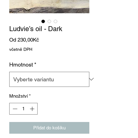
Ludvie’s oil - Dark
Zvýhodněná
Od
230,00Kč
cena
včetně DPH
Hmotnost
*
Množství
*
Přidat do košíku