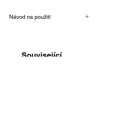
Návod na použití
Klikněte zde
pro zobrazení návodu
Související
produkty