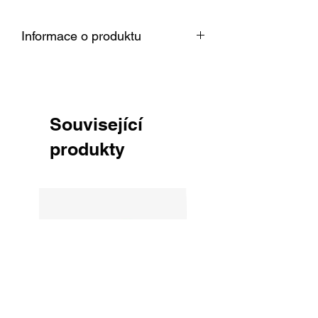
Informace o produktu
Dřevo je vysušené v sušárně na 8 %,
srovnané, obroušené zrnitostí 150 a
připravené k okamžitému použití pro
Vaši práci.
Související
produkty