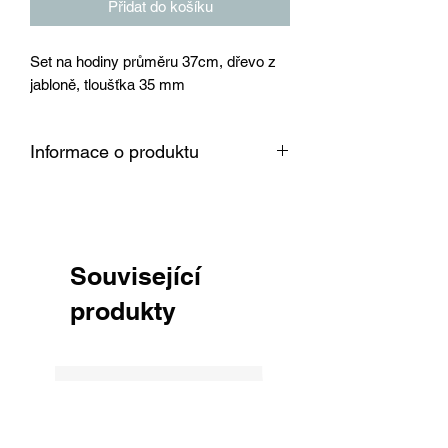
Přidat do košíku
Set na hodiny průměru 37cm, dřevo z
jabloně, tloušťka 35 mm
Informace o produktu
Dřevo je vysušené v sušárně na 8 %,
srovnané, obroušené zrnitostí 150 a
připravené k okamžitému použití pro
Vaši práci.
Související
produkty