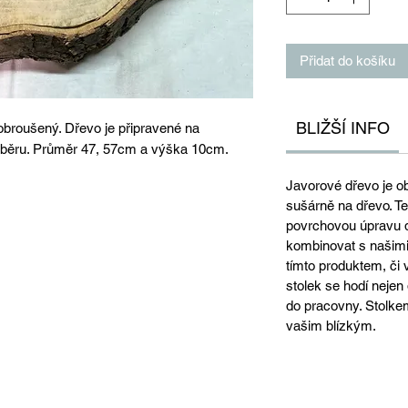
Přidat do košíku
BLIŽŠÍ INFO
obroušený. Dřevo je připravené na
ýběru. Průměr 47, 57cm a výška 10cm.
Javorové dřevo je o
sušárně na dřevo. Te
povrchovou úpravu d
kombinovat s našimi
tímto produktem, či
stolek se hodí nejen 
do pracovny. Stolke
vašim blízkým.