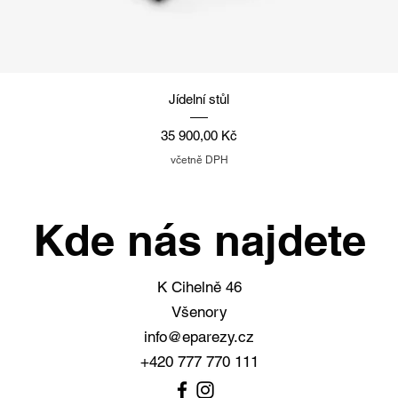
Rychlý náhled
Jídelní stůl
Cena
35 900,00 Kč
včetně DPH
Kde nás najdete
K Cihelně 46
Všenory
info@eparezy.cz
+420 777 770 111