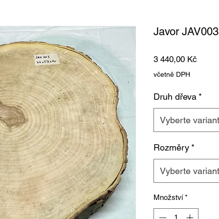
Javor JAV003
Cena
3 440,00 Kč
včetně DPH
Druh dřeva
*
Vyberte varian
Rozměry
*
Vyberte varian
Množství
*