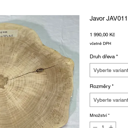
Javor JAV011
Cena
1 990,00 Kč
včetně DPH
Druh dřeva
*
Vyberte varian
Rozměry
*
Vyberte varian
Množství
*