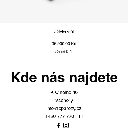
Rychlý náhled
Jídelní stůl
Cena
35 900,00 Kč
včetně DPH
Kde nás najdete
K Cihelně 46
Všenory
info@eparezy.cz
+420 777 770 111