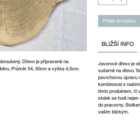
Přidat do košíku
BLIŽŠÍ INFO
obroušený. Dřevo je připravené na
Javorové dřevo je o
běru. Průměr 54, 50cm a výška 4,5cm.
sušárně na dřevo. Te
povrchovou úpravu d
kombinovat s našimi
tímto produktem, či
stolek se hodí nejen 
do pracovny. Stolke
vašim blízkým.