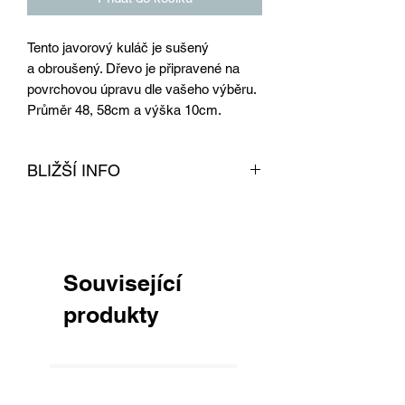
Tento javorový kuláč je sušený
a obroušený. Dřevo je připravené na
povrchovou úpravu dle vašeho výběru.
Průměr 48, 58cm a výška 10cm.
BLIŽŠÍ INFO
Javorové dřevo je obroušeno a
vysušeno v naší sušárně na dřevo.
Tento produkt je připravený na
povrchovou úpravu dle vašeho výběru.
Související
Dřevo lze kombinovat s našimi
podnožemi, které naleznete pod tímto
produkty
produktem, či v našem obchodě.
Výsledný stolek se hodí nejen do
obývacího pokoje, ložnice, ale i do
pracovny. Stolkem můžete udělat