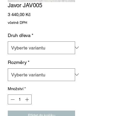
Javor JAV005
Cena
3 440,00 Kč
včetně DPH
Druh dřeva
*
Rozměry
*
Množství
*
Přidat do košíku