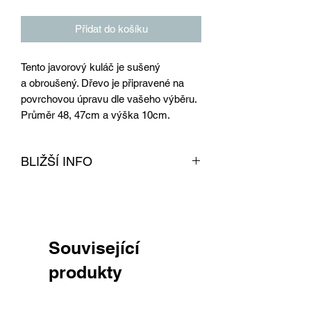
Přidat do košíku
Tento javorový kuláč je sušený
a obroušený. Dřevo je připravené na
povrchovou úpravu dle vašeho výběru.
Průměr 48, 47cm a výška 10cm.
BLIŽŠÍ INFO
Javorové dřevo je obroušeno a
vysušeno v naší sušárně na dřevo.
Tento produkt je připravený na
povrchovou úpravu dle vašeho výběru.
Související
Dřevo lze kombinovat s našimi
podnožemi, které naleznete pod tímto
produkty
produktem, či v našem obchodě.
Výsledný stolek se hodí nejen do